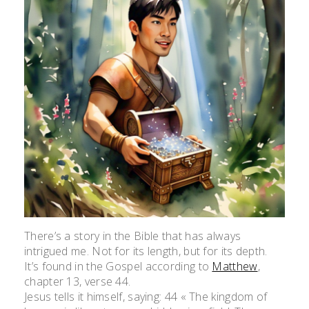
There’s a story in the Bible that has always
intrigued me. Not for its length, but for its depth.
It’s found in the Gospel according to
Matthew
,
chapter 13, verse 44.
Jesus tells it himself, saying: 44 « The kingdom of