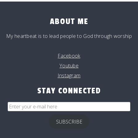
ABOUT ME
My heartbeat is to lead people to God through worship
Facebook
Youtube
Instagram
STAY CONNECTED
Enter
your
e-
SUBSCRIBE
mail
here