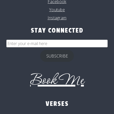
Facebook
Youtube
Instagram
STAY CONNECTED
Enter
your
e-
SUBSCRIBE
mail
here
Book Me
VERSES