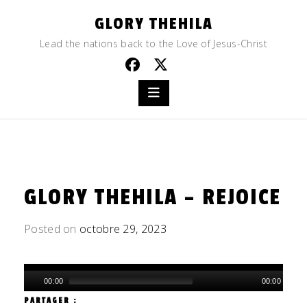
Skip
GLORY THEHILA
to
content
Lead the nations back to the Love of Jesus-Christ
GLORY THEHILA – REJOICE
Posted on
octobre 29, 2023
by
admin
Lecteur
00:00
00:00
audio
PARTAGER :