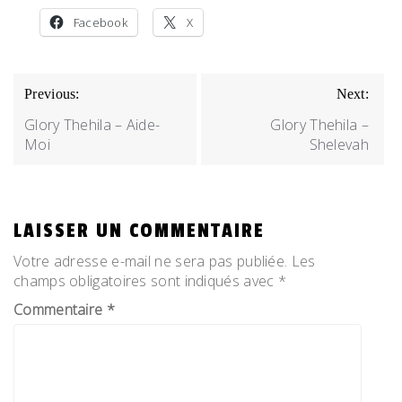
Facebook
X
NAVIGATION
Previous:
Next:
DE
Glory Thehila – Aide-
Glory Thehila –
L’ARTICLE
Moi
Shelevah
LAISSER UN COMMENTAIRE
Votre adresse e-mail ne sera pas publiée.
Les
champs obligatoires sont indiqués avec
*
Commentaire
*